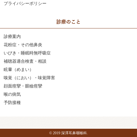
プライバシーポリシー
診療のこと
診療案内
花粉症・その他鼻炎
いびき・睡眠時無呼吸症
補聴器適合検査・相談
眩暈（めまい）
嗅覚（におい）・味覚障害
顔面痙攣・眼瞼痙攣
喉の病気
予防接種
© 2019 深澤耳鼻咽喉科.