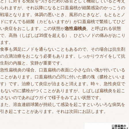
ど）に対する免疫をつけるための器官として機能していると考え
られますが、それ以降になると口蓋扁桃が細菌感染のかっこうの
戦場となります。体調の悪いとき、風邪のときなど、もともとノ
ドにすんでる細菌（カビもいますが）が口蓋扁桃で繁殖してひど
い炎症をおこします。この状態が
急性扁桃炎
、と呼ばれる状態
で、高熱（しばしば39度を超える）、ひどいノドの痛みがおこり
ます。
食事も満足にノドを通らないこともあるので、その場合は抗生剤
の点滴治療をおこなう必要もあります。しっかりウガイをして抗
生剤の内服と、安静が重要です。
急性扁桃炎の場合、口蓋扁桃の表面に小さな白い塊が付いている
ことがあります。口蓋扁桃の凸凹に付いた膿の塊（膿栓といいま
す）です。治療して炎症が治まると消えます。時々、急性炎症で
もないのに膿栓がつくことがありますが、しばしば扁桃炎を起こ
さないのであればウガイで様子をみてよい状態です。
また、溶血連鎖球菌が持続して感染を起こすといろいろな病気を
引き起こすことがあります。それは次回にお話します。