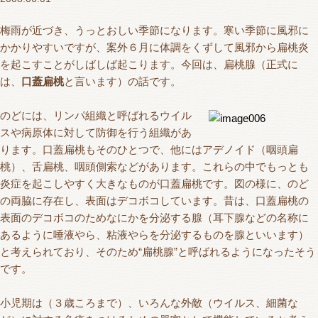
梅雨が近づき、うっとおしい季節になります。寒い季節に風邪に
かかりやすいですが、案外６月に体調をくずして風邪から扁桃炎
を起こすことがしばしば起こります。今回は、扁桃腺（正式に
は、
口蓋扁桃
と言います）の話です。
のどには、リンパ組織と呼ばれるウイル
スや病原体に対して防御を行う組織があ
ります。口蓋扁桃もそのひとつで、他にはアデノイド（咽頭扁
桃）、舌扁桃、咽頭側索などがあります。これらの中でもっとも
炎症を起こしやすく大きなものが口蓋扁桃です。図の様に、のど
の両脇に存在し、表面はデコボコしています。昔は、口蓋扁桃の
表面のデコボコのためなにかを分泌する腺（耳下腺などの名称に
あるように唾液やら、粘液やらを分泌するものを腺といいます）
と考えられており、そのため“扁桃腺”と呼ばれるようになったそう
です。
小児期は（３歳ころまで）、いろんな外敵（ウイルス、細菌な