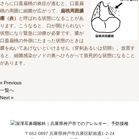
さらに口蓋扁桃の炎症が進むと、口蓋扁
桃の周囲に細菌が広がって、
扁桃周囲膿
瘍（炎）
と呼ばれる状態になることがあ
ります。こうなると、口が開けられない
状態になり緊急に治療が必要です。膿が
口蓋扁桃の外側にたまった状態のときは
膿をぬいてあげないといけません（穿刺あるいは切開）。放置す
ると、細菌感染がノドの奥へひろがって致死的な状態になること
があります。
« Previous
一覧へ
Next »
〒652-0897 兵庫県神戸市兵庫区駅南通1-2-24