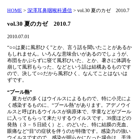
HOME
>
深澤耳鼻咽喉科通信
>
vol.30 夏のカゼ 2010.7
vol.30 夏のカゼ 2010.7
2010.07.01
“○○は夏に風邪ひく”とか、言う話を聞いたことがあるか
もしれません。いろんな意味合いがあるのでしょうが、
布団をかぶらずに寝て風邪ひいた、とか、暑さに体調を
崩して風邪もらった、などという話は結構あるものです
ので、決して○○だから風邪ひく、なんてことはないは
ずです。
“プール熱”
夏カゼの多くはウイルスによるもので、特に小児によ
く感染するものに、“プール熱”があります。アデノウイ
ルスと呼ばれるウイルスが病原体で、学童などがプール
に入ってもらって来たりするウイルスです。39度ほどの
発熱（３－５日続く）と、のどいた、特に結膜の充血、
眼痛など“目”の症状を伴うのが特徴です。感染力の強い
ウイルスですので、感染が明らかになった場合は、手洗