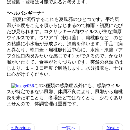
ば登園・登校は可能であると考えます。
“ヘルパンギーナ”
初夏に流行するこれも夏風邪のひとつです。平均気
温が18度をこえる頃からはじまるので梅雨・初夏にたび
たび見られます。コクサッキーA群ウイルスが主な病原
ウイルスです。ウワアゴ（軟口蓋）、扁桃腺など、のど
の粘膜に小水疱が形成され、潰瘍を伴います。手足口病
と異なり、軟口蓋・扁桃腺付近中心に、水疱・潰瘍（ア
フタ性口内炎みたいな感じです）ができるので、かなり
喉がいたくて、食事がとりづらいです。突然の発熱では
じまり、１－３日程度で解熱します。水分摂取を、十分
に心がけてください。
この3種類の感染症以外にも、感染ウイル
スが特定できない風邪、体調不良により、風邪から扁桃
炎を来たすことも、冬場ほどではなくとも、少なくあり
ませんので、体調管理は重要です。
« Previous
Next »
一覧へ