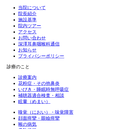
当院について
院長紹介
施設基準
院内ツアー
アクセス
お問い合わせ
深澤耳鼻咽喉科通信
お知らせ
プライバシーポリシー
診療のこと
診療案内
花粉症・その他鼻炎
いびき・睡眠時無呼吸症
補聴器適合検査・相談
眩暈（めまい）
嗅覚（におい）・味覚障害
顔面痙攣・眼瞼痙攣
喉の病気