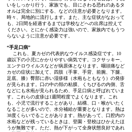
いをしっかり行う、家族でも、目にさわる恐れのあるタ
オルは完全に別にする、などの注意が必要となります。
時々、局地的に流行します。また、主な症状がなおって
も、2日間を経過するまでは学校などへの出席は控えて
ください。とにかく感染力は強いので、家族内でもうつ
らないように注意が必要です。
“手足口病”
これも、夏カゼの代表的なウイルス感染症です。10
歳以下の小児にかかりやすい病気です。コクサッキー、
エンテロウイルスなどが病原体となります。咽頭痛など
カゼの症状に加えて、四肢（手掌、手背、前腕、下腿、
足底、膝）臀部に赤い湿疹様（水疱もともなう）の発疹
が見られます。口の中の頬の粘膜、くちびるの内側、舌
などにも水疱が見られるため、手足口病と呼ばれていま
す。これらの皮疹は1週間程度でよくなります。これ
も、小児で流行することがあり、結構、口・喉がいたく
なることが多いので、水分補給が重要となります。熱は
38度くらいでることがあります。熱があって、口腔内の
水疱などが残っているときは、登園・登校はひかえたほ
うが無難です。ただ、熱が下がって全身状態良好であれ